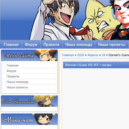
Главная
Форум
Правила
Наша команда
Наши проекты
Главная
»
2026
»
Апрель
»
24
» Darwin's Game
Darwin's Game 111-112 + экстра
Главная
Форум
Правила
Наша команда
Наши проекты